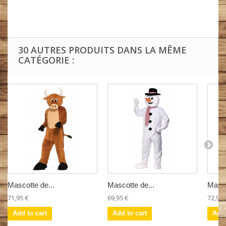
30 AUTRES PRODUITS DANS LA MÊME
CATÉGORIE :
Mascotte de...
Mascotte de...
Masco
71,95 €
69,95 €
72,95 
Add to cart
Add to cart
Add 