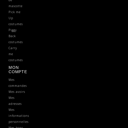
mascotte
Pick me
Up
costumes
Piggy
Back
costumes
Carry
me
costumes
MON
COMPTE
Mes
commandes
Mes avoirs
Mes
adresses
Mes
informations
personnelles
Mes bons