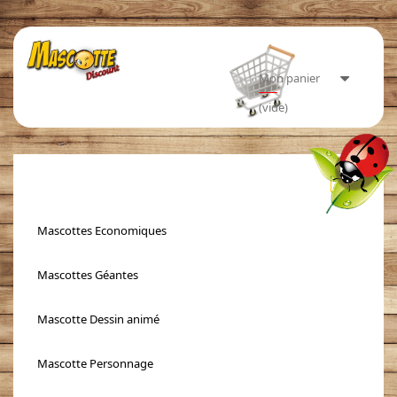
Mon panier
(vide)
Toggle
navigati
Mascottes Economiques
Mascottes Géantes
Mascotte Dessin animé
Mascotte Personnage