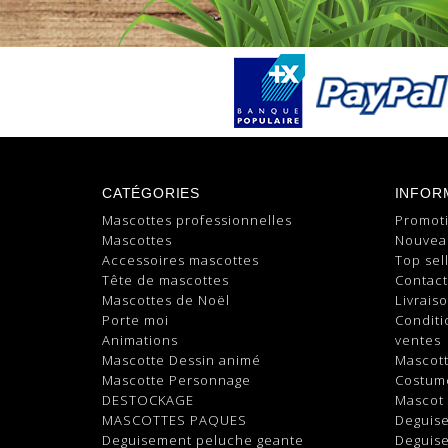
CATÉGORIES
INFOR
Mascottes professionnelles
Promot
Mascottes
Nouvea
Accessoires mascottes
Top sel
Tête de mascottes
Contac
Mascottes de Noël
Livrais
Porte moi
Conditi
Animations
ventes
Mascotte Dessin animé
Mascot
Mascotte Personnage
Costum
DESTOCKAGE
Mascot
MASCOTTES PAQUES
Deguis
Deguisement peluche geante
Deguis