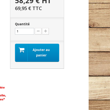
58,29 €
HT
69,95 €
TTC
Quantité
Ajouter au
panier