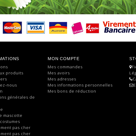
MATIONS
MON COMPTE
ST
ions
Mes commandes
Fi
ux produits
Mes avoirs
Lég
lers
Mes adresses
C
tez-nous
Mes informations personnelles
E
on
Mes bons de réduction
ons générales de
te
e mascotte
 costumes
ement pas cher
ement pas cher