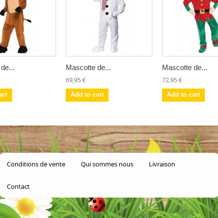
de...
Mascotte de...
Mascotte de...
69,95 €
72,95 €
art
Add to cart
Add to cart
Conditions de vente
Qui sommes nous
Livraison
Contact