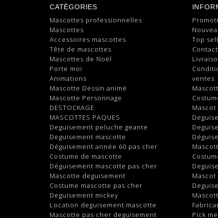
CATÉGORIES
INFOR
Mascottes professionnelles
Promot
Mascottes
Nouvea
Accessoires mascottes
Top sel
Tête de mascottes
Contac
Mascottes de Noël
Livrais
Porte moi
Conditi
Animations
ventes
Mascotte Dessin animé
Mascot
Mascotte Personnage
Costum
DESTOCKAGE
Mascot
MASCOTTES PAQUES
Deguis
Deguisement peluche geante
Deguis
Deguisement mascotte
Déguis
Déguisement année 60 pas cher
Mascott
Costume de mascotte
Costum
Déguisement mascotte pas cher
Deguis
Mascotte deguisement
Mascot
Costume mascotte pas cher
Deguis
Deguisement mickey
Mascott
Location deguisement mascotte
Fabrica
Mascotte pas cher deguisement
Pick m