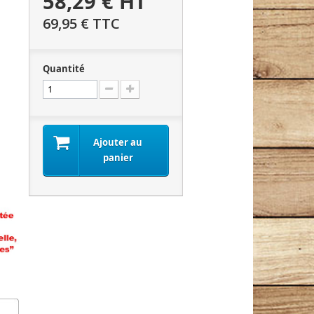
58,29 €
HT
69,95 €
TTC
Quantité
Ajouter au
panier