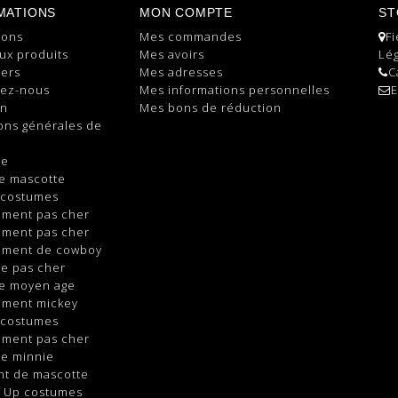
MATIONS
MON COMPTE
ST
ions
Mes commandes
Fi
ux produits
Mes avoirs
Lég
lers
Mes adresses
C
tez-nous
Mes informations personnelles
E
on
Mes bons de réduction
ons générales de
te
e mascotte
 costumes
ement pas cher
ement pas cher
ement de cowboy
e pas cher
e moyen age
ement mickey
 costumes
ement pas cher
e minnie
nt de mascotte
e Up costumes