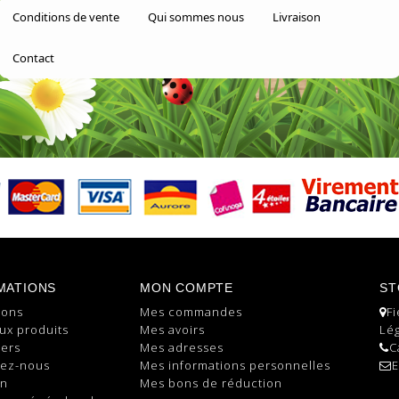
Conditions de vente
Qui sommes nous
Livraison
Contact
MATIONS
MON COMPTE
ST
ions
Mes commandes
Fi
ux produits
Mes avoirs
Lég
lers
Mes adresses
C
tez-nous
Mes informations personnelles
E
on
Mes bons de réduction