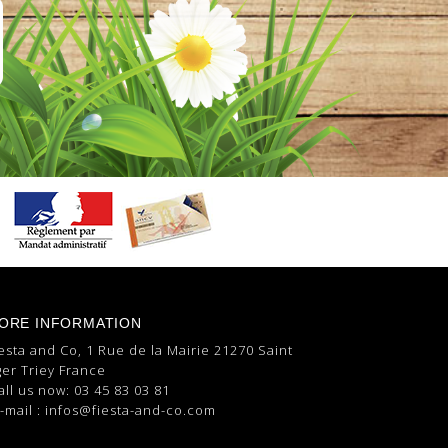
ORE INFORMATION
esta and Co, 1 Rue de la Mairie 21270 Saint
er Triey France
all us now:
03 45 83 03 81
-mail :
infos@fiesta-and-co.com