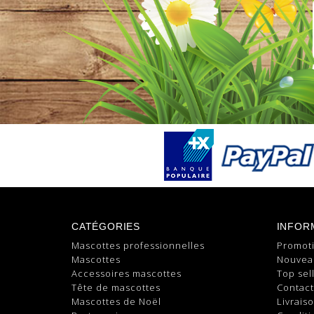
CATÉGORIES
INFOR
Mascottes professionnelles
Promot
Mascottes
Nouvea
Accessoires mascottes
Top sel
Tête de mascottes
Contac
Mascottes de Noël
Livrais