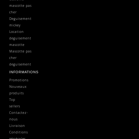
mascotte pas
cher
Deguisement
mickey
Location
deguisement
mascotte
Mascotte pas
cher
deguisement
INFORMATIONS
Promotions
Nouveaux
produits
Top
sellers
Contactez-
nous
Livraison
Conditions
générales