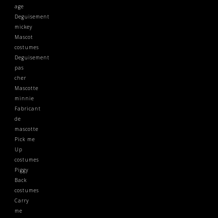
age
Deguisement
mickey
Mascot
costumes
Deguisement
pas
cher
Mascotte
minnie
Fabricant
de
mascotte
Pick me
Up
costumes
Piggy
Back
costumes
Carry
me