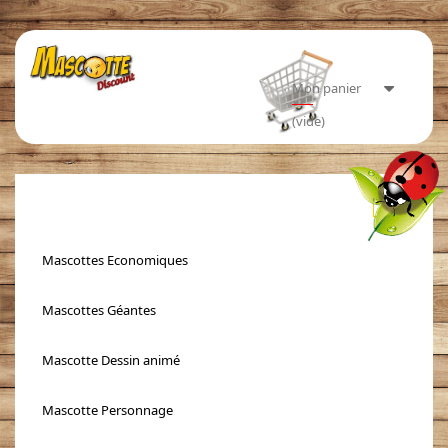
Mon panier
(vide)
Toggle
navigati
Mascottes Economiques
Mascottes Géantes
Mascotte Dessin animé
Mascotte Personnage