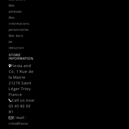
Mes
adresses
Mes
informations
personnelles
Mes bons
de
réduction
STORE
INFORMATION
Fiesta and
Co, 1 Rue de
la Mairie
21270 Saint
Léger Triey
France
Call us now:
03 45 83 03
81
E-mail :
infos@fiesta-