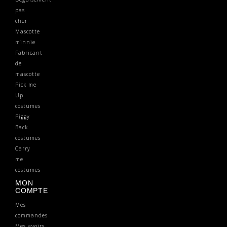
pas
cher
Mascotte
minnie
Fabricant
de
mascotte
Pick me
Up
costumes
Piggy
Back
costumes
Carry
me
costumes
MON
COMPTE
Mes
commandes
Mes avoirs