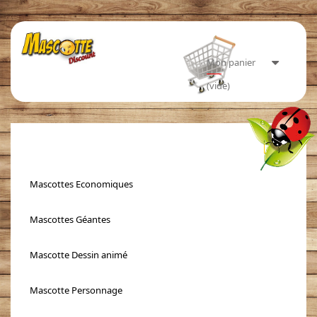
Mon panier
(vide)
Toggle
navigati
Mascottes Economiques
Mascottes Géantes
Mascotte Dessin animé
Mascotte Personnage