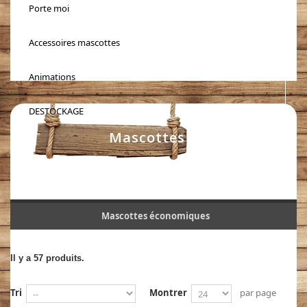
Porte moi
Accessoires mascottes
Animations
DESTOCKAGE
Mascottes
Mascottes économiques
Il y a 57 produits.
Tri
Montrer
par page