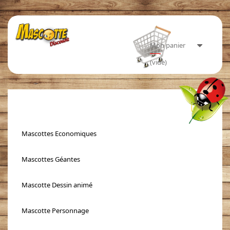
Mon panier
(vide)
Toggle
navigati
Mascottes Economiques
Mascottes Géantes
Mascotte Dessin animé
Mascotte Personnage