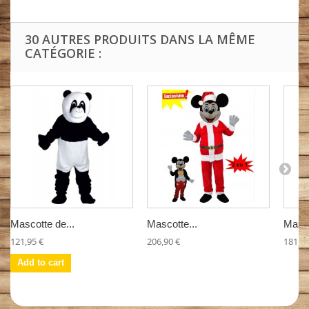
30 AUTRES PRODUITS DANS LA MÊME
CATÉGORIE :
Mascotte de...
Mascotte...
Masco
121,95 €
206,90 €
181,90
Add to cart