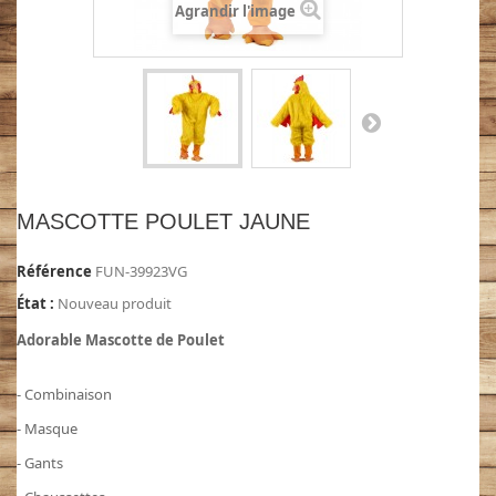
Agrandir l'image
MASCOTTE POULET JAUNE
Référence
FUN-39923VG
État :
Nouveau produit
Adorable Mascotte de Poulet
- Combinaison
- Masque
- Gants