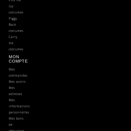
Up
costumes
Piggy
Back
costumes
Carry
me
costumes
MON
COMPTE
Mes
commandes
Mes avoirs
Mes
adresses
Mes
informations
personnelles
Mes bons
de
réduction