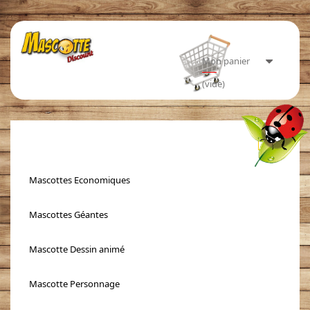
Mon panier
(vide)
Toggle
navigati
Mascottes Economiques
Mascottes Géantes
Mascotte Dessin animé
Mascotte Personnage