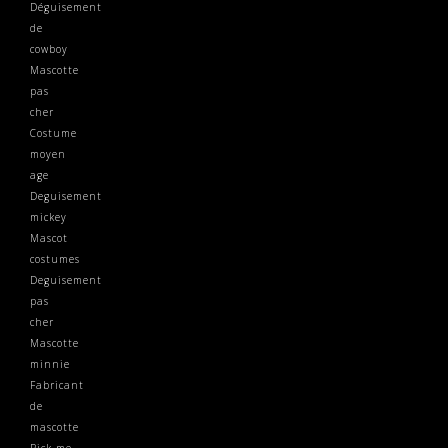
Déguisement
de
cowboy
Mascotte
pas
cher
Costume
moyen
age
Deguisement
mickey
Mascot
costumes
Deguisement
pas
cher
Mascotte
minnie
Fabricant
de
mascotte
Pick me