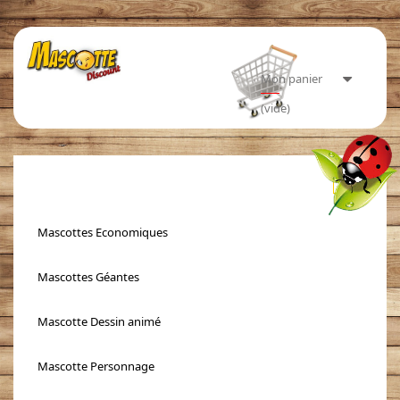
Mon panier
(vide)
Toggle
navigati
Mascottes Economiques
Mascottes Géantes
Mascotte Dessin animé
Mascotte Personnage