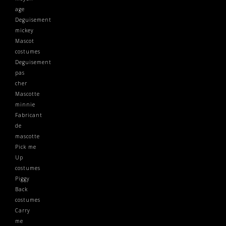
age
Deguisement
mickey
Mascot
costumes
Deguisement
pas
cher
Mascotte
minnie
Fabricant
de
mascotte
Pick me
Up
costumes
Piggy
Back
costumes
Carry
me