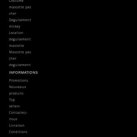
Costume
mascotte pas
cher
Deguisement
mickey
Location
deguisement
mascotte
Mascotte pas
cher
deguisement
INFORMATIONS
Promotions
Nouveaux
produits
Top
sellers
Contactez-
nous
Livraison
Conditions