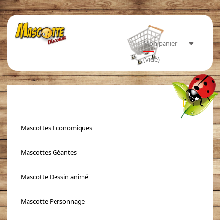
Mon panier
(vide)
Toggle
navigati
Mascottes Economiques
Mascottes Géantes
Mascotte Dessin animé
Mascotte Personnage