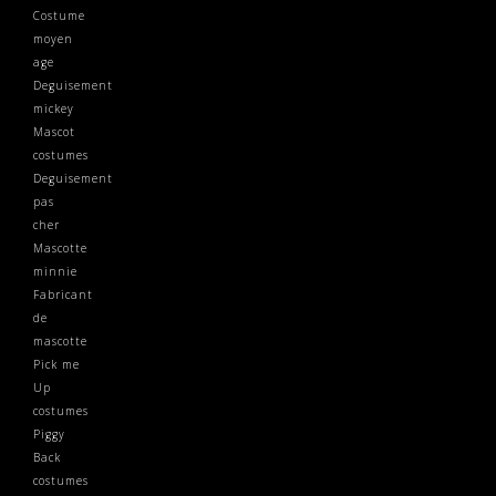
Costume
moyen
age
Deguisement
mickey
Mascot
costumes
Deguisement
pas
cher
Mascotte
minnie
Fabricant
de
mascotte
Pick me
Up
costumes
Piggy
Back
costumes