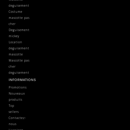
deguisement
Costume
mascotte pas
cher
Deguisement
mickey
Location
deguisement
mascotte
Mascotte pas
cher
deguisement
INFORMATIONS
Promotions
Nouveaux
produits
Top
sellers
Contactez-
nous
Livraison