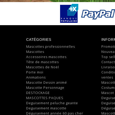
CATÉGORIES
INFOR
Mascottes professionnelles
Promot
Mascottes
Nouvea
Accessoires mascottes
Top sel
Tête de mascottes
Contac
Mascottes de Noël
Livrais
Porte moi
Conditi
Animations
ventes
Mascotte Dessin animé
Mascot
Mascotte Personnage
Costum
DESTOCKAGE
Mascot
MASCOTTES PAQUES
Deguis
Deguisement peluche geante
Deguis
Deguisement mascotte
Déguis
Déguisement année 60 pas cher
Mascott