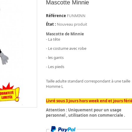
Mascotte Minnie
Référence
FUNMINN
État :
Nouveau produit
Mascotte de Minnie
- La tête
- Le costume avec robe
- les gants
- Les pieds
Taille adulte standard correspondant à une taille
Homme L
Livré sous 3 jours hors week end et jours féri
Attention : Uniquement pour un usage
personnel , utilisation non commerciale .