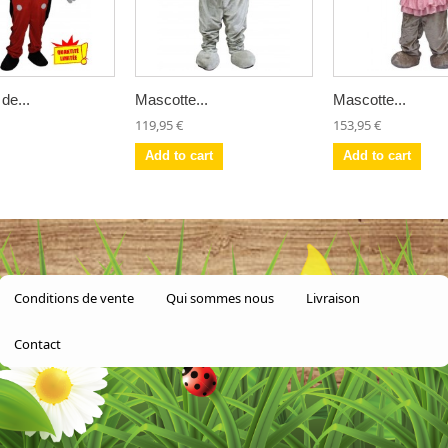
de...
Mascotte...
Mascotte...
119,95 €
153,95 €
Add to cart
Add to cart
Conditions de vente
Qui sommes nous
Livraison
Contact