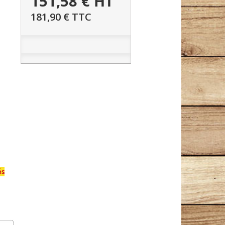
151,58 €
HT
181,90 €
TTC
és