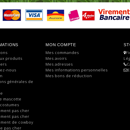
MATIONS
MON COMPTE
ST
ions
Mes commandes
Fi
ux produits
Mes avoirs
Lég
lers
Mes adresses
C
tez-nous
Mes informations personnelles
E
on
Mes bons de réduction
ons générales de
te
e mascotte
 costumes
ement pas cher
ement pas cher
ement de cowboy
e pas cher