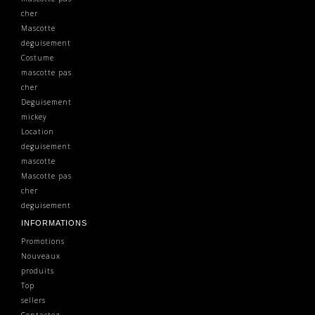
cher
Mascotte
deguisement
Costume
mascotte pas
cher
Deguisement
mickey
Location
deguisement
mascotte
Mascotte pas
cher
deguisement
INFORMATIONS
Promotions
Nouveaux
produits
Top
sellers
Contactez-