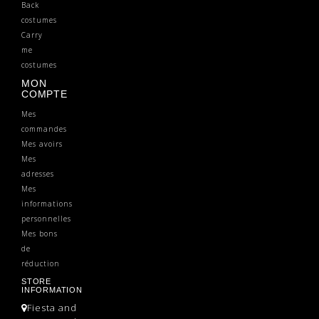
Back
costumes
Carry
me
costumes
MON
COMPTE
Mes
commandes
Mes avoirs
Mes
adresses
Mes
informations
personnelles
Mes bons
de
réduction
STORE
INFORMATION
Fiesta and