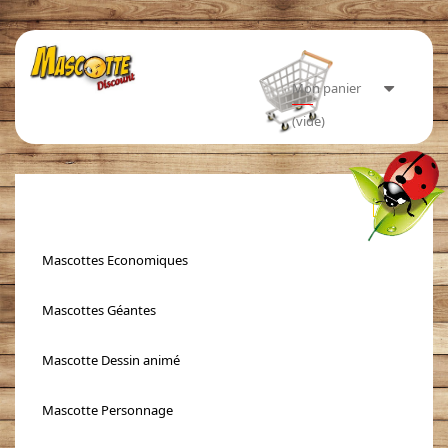
Mon panier
(vide)
Toggle
navigati
Mascottes Economiques
Mascottes Géantes
Mascotte Dessin animé
Mascotte Personnage