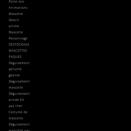
Porte moi
Animations
Mascotte
Dessin
animé
Mascotte
Personnage
DESTOCKAGE
MASCOTTES
PAQUES
Deguisement
peluche
geante
Deguisement
mascotte
Déguisement
année 60
pas cher
Costume de
mascotte
Déguisement
mascotte pas