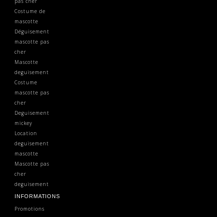
pas cher
Costume de
mascotte
Déguisement
mascotte pas
cher
Mascotte
deguisement
Costume
mascotte pas
cher
Deguisement
mickey
Location
deguisement
mascotte
Mascotte pas
cher
deguisement
INFORMATIONS
Promotions