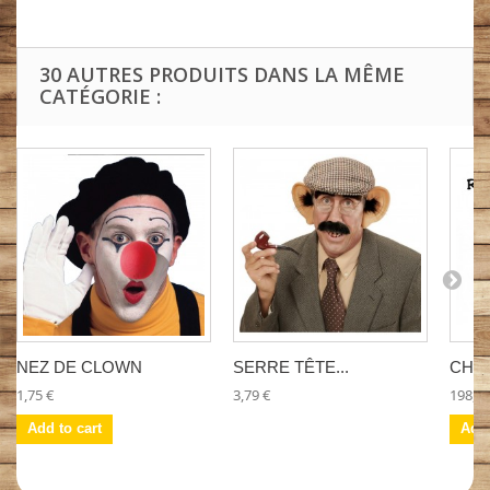
30 AUTRES PRODUITS DANS LA MÊME
CATÉGORIE :
NEZ DE CLOWN
SERRE TÊTE...
CHAU
1,75 €
3,79 €
198,00
Add to cart
Add 