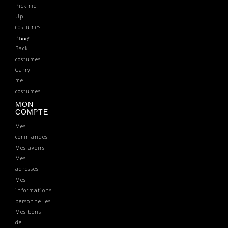
Pick me
Up
costumes
Piggy
Back
costumes
Carry
me
costumes
MON
COMPTE
Mes
commandes
Mes avoirs
Mes
adresses
Mes
informations
personnelles
Mes bons
de