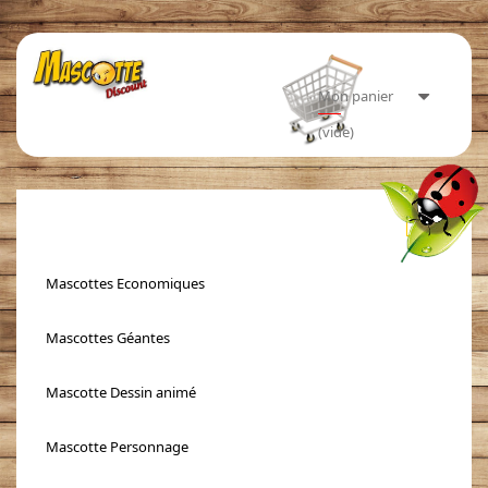
Mon panier
(vide)
Toggle
navigati
Mascottes Economiques
Mascottes Géantes
Mascotte Dessin animé
Mascotte Personnage