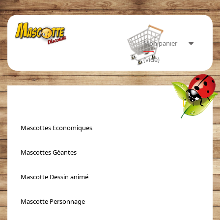
Mon panier
(vide)
Toggle
navigati
Mascottes Economiques
Mascottes Géantes
Mascotte Dessin animé
Mascotte Personnage