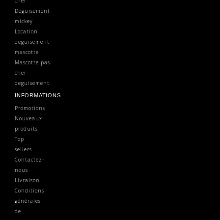
cher
Deguisement
mickey
Location
deguisement
mascotte
Mascotte pas
cher
deguisement
INFORMATIONS
Promotions
Nouveaux
produits
Top
sellers
Contactez-
nous
Livraison
Conditions
générales
de