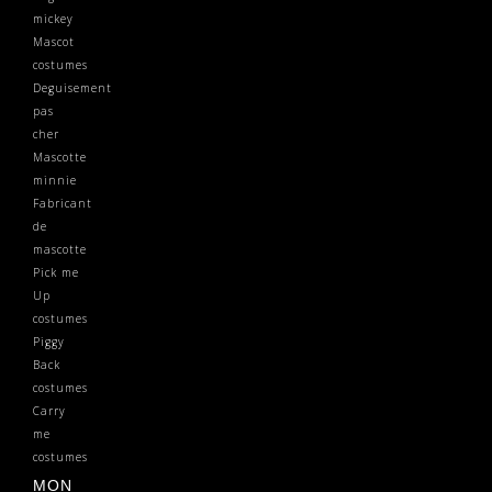
mickey
Mascot
costumes
Deguisement
pas
cher
Mascotte
minnie
Fabricant
de
mascotte
Pick me
Up
costumes
Piggy
Back
costumes
Carry
me
costumes
MON